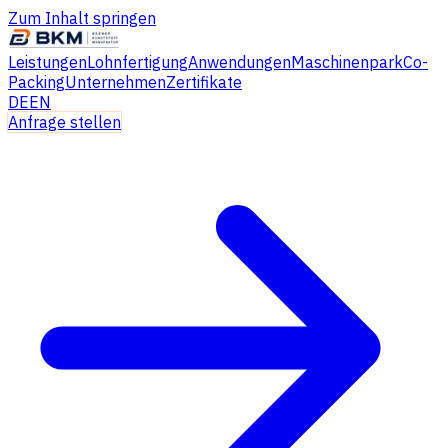
Zum Inhalt springen
Leistungen
Lohnfertigung
Anwendungen
Maschinenpark
Co-
Packing
Unternehmen
Zertifikate
DE
EN
Anfrage stellen