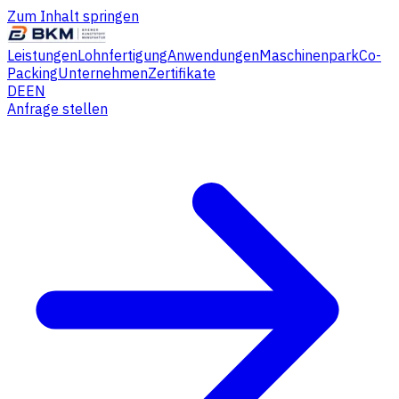
Zum Inhalt springen
Leistungen
Lohnfertigung
Anwendungen
Maschinenpark
Co-
Packing
Unternehmen
Zertifikate
DE
EN
Anfrage stellen