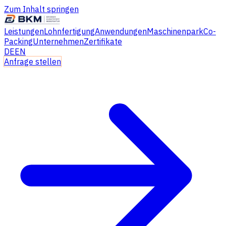
Zum Inhalt springen
Leistungen
Lohnfertigung
Anwendungen
Maschinenpark
Co-
Packing
Unternehmen
Zertifikate
DE
EN
Anfrage stellen